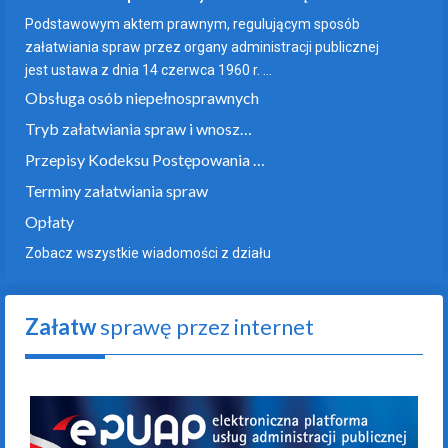
Podstawowym aktem prawnym, regulującym sposób
załatwiania spraw przez organy administracji publicznej
jest ustawa z dnia 14 czerwca 1960 r. ...
Obsługa osób niepełnosprawnych
Tryb załatwiania spraw i wnosz…
Przepisy Kodeksu Postępowania …
Terminy załatwiania spraw
Opłaty
Zobacz wszystkie wiadomości z działu
Załatw
sprawę przez internet