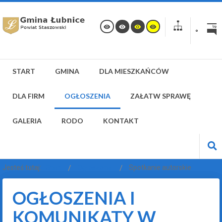
START
GMINA
DLA MIESZKAŃCÓW
DLA FIRM
OGŁOSZENIA
ZAŁATW SPRAWĘ
GALERIA
RODO
KONTAKT
Jesteś tutaj:
Start
Ogłoszenia
Spotkanie autorskie
OGŁOSZENIA I
KOMUNIKATY W