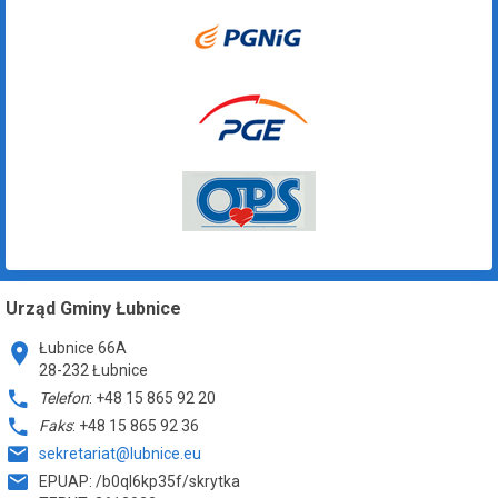
Urząd Gminy Łubnice
Łubnice 66A
28-232 Łubnice
Telefon
: +48 15 865 92 20
Faks
: +48 15 865 92 36
sekretariat@lubnice.eu
EPUAP: /b0ql6kp35f/skrytka